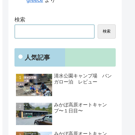
greece
より
検索
検索
人気記事
清水公園キャンプ場 バン
ガロー泊 レビュー
みかぼ高原オートキャン
プ〜１日目〜
みかぼ高原オートキャン