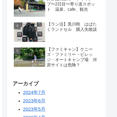
プ〜2日目〜寄り道スポッ
ト 温泉、cafe、観光
【ラン活】黒川鞄 はばた
くランドセル 購入失敗談
【ファミキャン】ケニー
ズ・ファミリー・ビレッ
ジ・オートキャンプ場 河
原サイトは危険？
アーカイブ
2024年7月
2023年6月
2023年5月