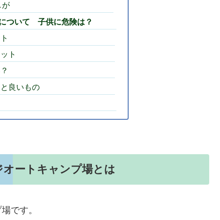
しが
について 子供に危険は？
ット
リット
い？
ると良いもの
ジオートキャンプ場とは
プ場です。