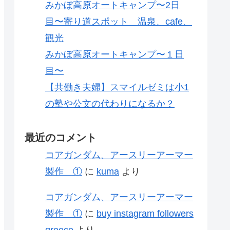
みかぼ高原オートキャンプ〜2日
目〜寄り道スポット 温泉、cafe、
観光
みかぼ高原オートキャンプ〜１日
目〜
【共働き夫婦】スマイルゼミは小1
の塾や公文の代わりになるか？
最近のコメント
コアガンダム、アースリーアーマー
製作 ①
に
kuma
より
コアガンダム、アースリーアーマー
製作 ①
に
buy instagram followers